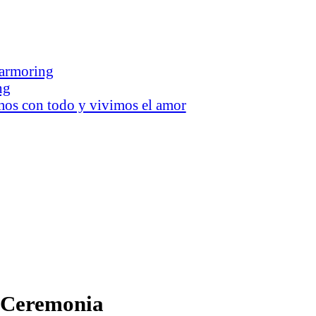
earmoring
ng
mos con todo y vivimos el amor
a Ceremonia