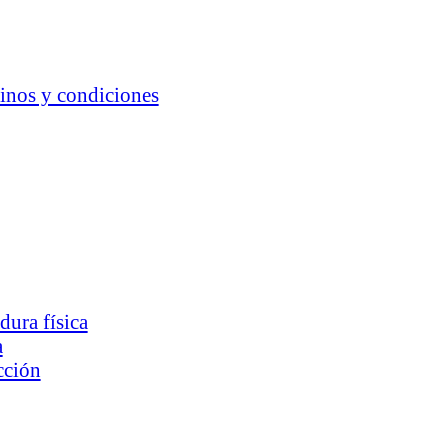
minos y condiciones
ura física
a
cción