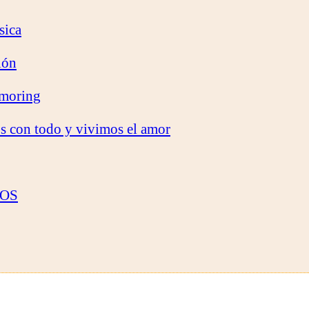
sica
ión
rmoring
os con todo y vivimos el amor
TOS